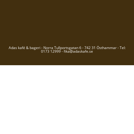
Adas kafé & bageri - Norra Tullportsgatan 6 - 742 31 Östhammar - Tel:
0173 12999 - fika@adaskafe.se